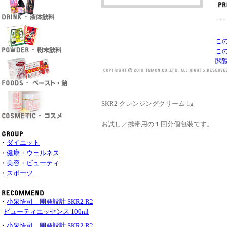
***
こ
こ
閲
SKR2 クレンジングクリーム 1g
お試し／携帯用の１回分個包装です。
・
ダイエット
・
健康・ウェルネス
・
美容・ビューティ
・
スポーツ
・
小泉悟司 開発設計 SKR2 R2
ビューティエッセンス 100ml
・
小泉悟司 開発設計 SKR2 R2