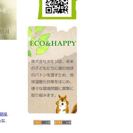
開発
ルセ