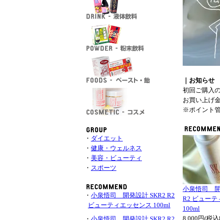
｜お知らせ
初回ご購入
お買い上げ
※ポイント
・
ダイエット
・
健康・ウェルネス
・
美容・ビューティ
・
スポーツ
小泉悟司 開発
・
小泉悟司 開発設計 SKR2 R2
R2 ビュー
ビューティエッセンス 100ml
100ml
8,000円(税込
・
小泉悟司 開発設計 SKR2 R2