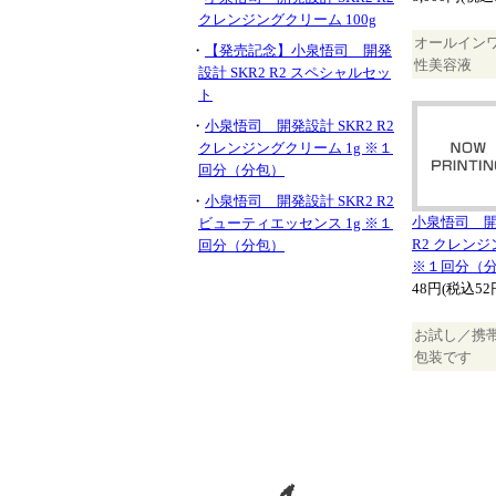
クレンジングクリーム 100g
オールイン
・
【発売記念】小泉悟司 開発
性美容液
設計 SKR2 R2 スペシャルセッ
ト
・
小泉悟司 開発設計 SKR2 R2
クレンジングクリーム 1g ※１
回分（分包）
・
小泉悟司 開発設計 SKR2 R2
小泉悟司 開発
ビューティエッセンス 1g ※１
R2 クレンジ
回分（分包）
※１回分（
48円(税込52
お試し／携
包装です