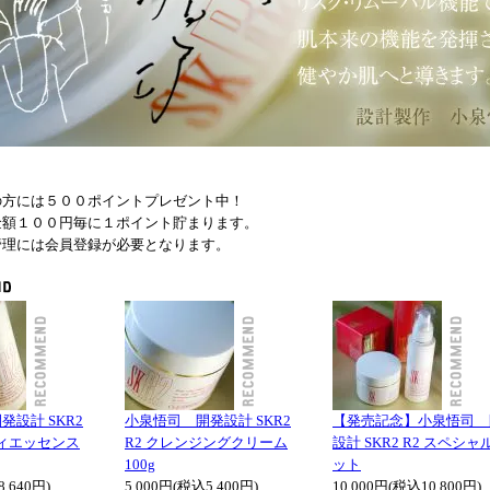
の方には５００ポイントプレゼント中！
金額１００円毎に１ポイント貯まります。
管理には会員登録が必要となります。
設計 SKR2
小泉悟司 開発設計 SKR2
【発売記念】小泉悟司 
ティエッセンス
R2 クレンジングクリーム
設計 SKR2 R2 スペシャ
100g
ット
8,640円)
5,000円(税込5,400円)
10,000円(税込10,800円)