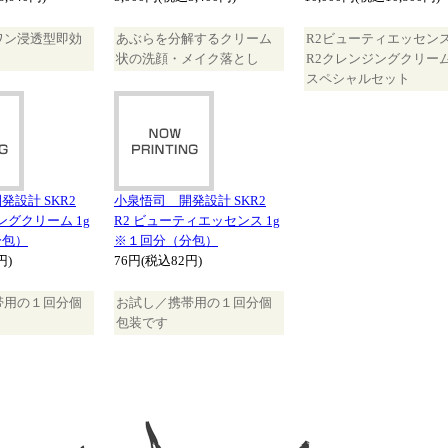
ワン浸透型即効
あぶらを分解するクリーム
R2ビューティエッセン
状の洗顔・メイク落とし
R2クレンジングクリー
スペシャルセット
設計 SKR2
小泉悟司 開発設計 SKR2
ングクリーム 1g
R2 ビューティエッセンス 1g
分包）
※１回分（分包）
円)
76円(税込82円)
帯用の１回分個
お試し／携帯用の１回分個
包装です