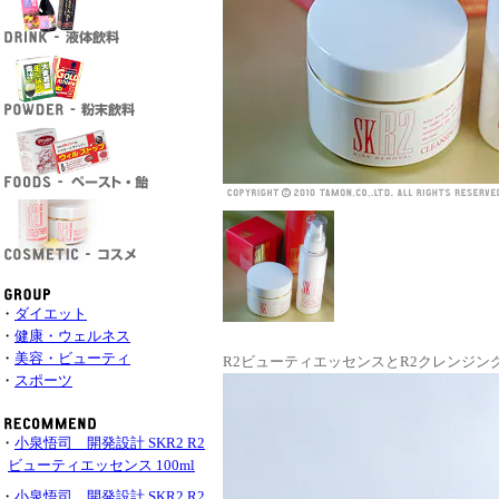
・
ダイエット
・
健康・ウェルネス
・
美容・ビューティ
R2ビューティエッセンスとR2クレンジ
・
スポーツ
・
小泉悟司 開発設計 SKR2 R2
ビューティエッセンス 100ml
・
小泉悟司 開発設計 SKR2 R2